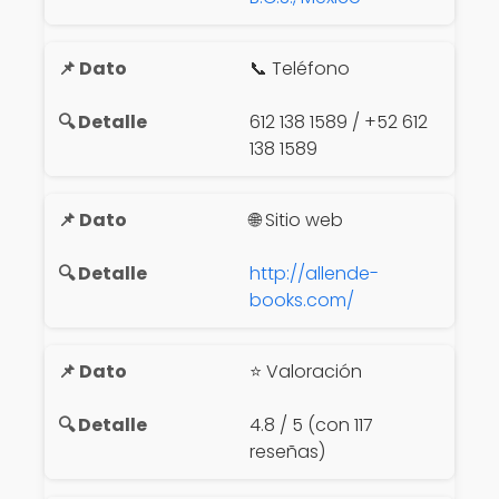
📞 Teléfono
612 138 1589 / +52 612
138 1589
🌐 Sitio web
http://allende-
books.com/
⭐ Valoración
4.8 / 5 (con 117
reseñas)