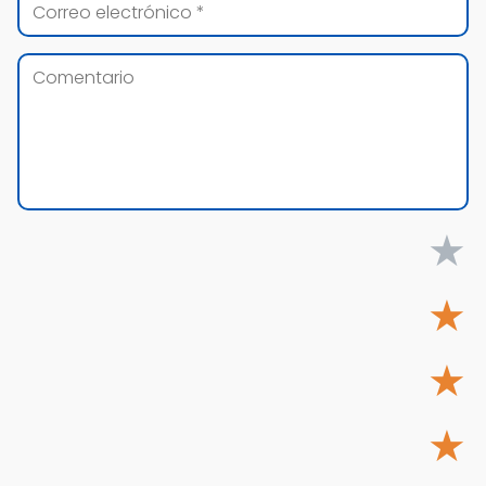
★
★
★
★