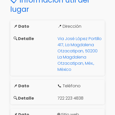
📋 Información útil del
lugar
📍 Dirección
Via José López Portillo
417, La Magdalena
Otzacatipan, 50200
La Magdalena
Otzacatipan, Méx.,
México
📞 Teléfono
722 223 4838
🌐 Sitio web