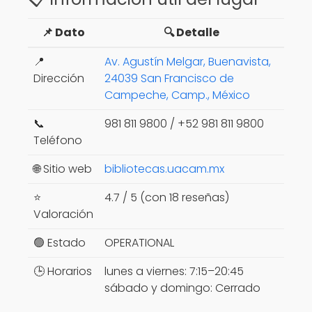
📌 Dato
🔍 Detalle
📍
Av. Agustín Melgar, Buenavista,
Dirección
24039 San Francisco de
Campeche, Camp., México
📞
981 811 9800 / +52 981 811 9800
Teléfono
🌐 Sitio web
bibliotecas.uacam.mx
⭐
4.7 / 5 (con 18 reseñas)
Valoración
🟢 Estado
OPERATIONAL
🕒 Horarios
lunes a viernes: 7:15–20:45
sábado y domingo: Cerrado