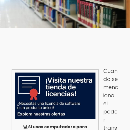
Cuan
do se
menc
iona
el
pode
r
💻 Si usas computadora para
trans