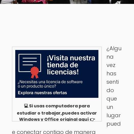
¿Algu
na
vez
has
senti
do
que
💻 Si usas computadora para
un
estudiar o trabajar,puedes activar
lugar
Windows y Office original aquí 👉
pued
Ver opciones
e conectar contigo de manera