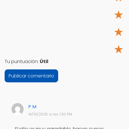
★
★
★
Tu puntuación:
Útil
P M
14/10/2025 a las 1:30 PM
El sitio es muy agradable, hacen cursos