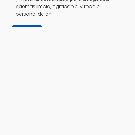
Además limpio, agradable, y todo el
personal de ahí.
Responder
Librerías México
Colima
Casa de la Cultura Jurídica Colima |
Colima, México
Subir
Aviso Legal
|
Políticas de Privacidad
|
Políticas de Cookies
|
Contacto
libreriasmexico.com | Todos los derechos Reservados |
@2026