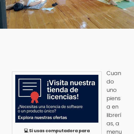
Cuan
do
uno
piens
a en
librerí
as, a
💻 Si usas computadora para
menu