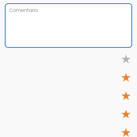
★
★
★
★
★