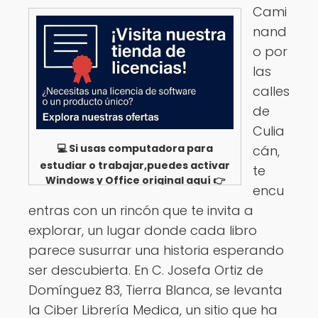
Cami
nand
o por
las
calles
de
Culia
💻 Si usas computadora para
cán,
estudiar o trabajar,puedes activar
te
Windows y Office original aquí 👉
encu
Ver opciones
entras con un rincón que te invita a
explorar, un lugar donde cada libro
parece susurrar una historia esperando
ser descubierta. En C. Josefa Ortiz de
Domínguez 83, Tierra Blanca, se levanta
la Ciber Librería Medica, un sitio que ha