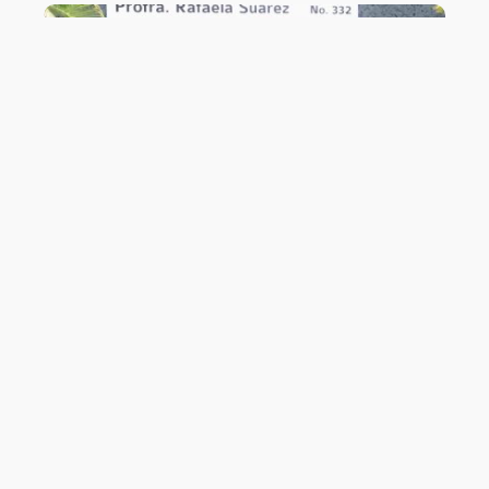
Biblioteca Central Estatal Profra.
Rafaela Suárez- La Quininita |
Colima, México