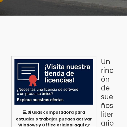
Un
rinc
ón
de
sue
ños
💻 Si usas computadora para
liter
estudiar o trabajar,puedes activar
ario
Windows y Office original aquí 👉