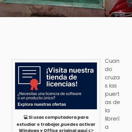
Cuan
do
cruza
s las
puert
as de
la
💻 Si usas computadora para
librerí
estudiar o trabajar,puedes activar
a
Windows y Office original aquí 👉