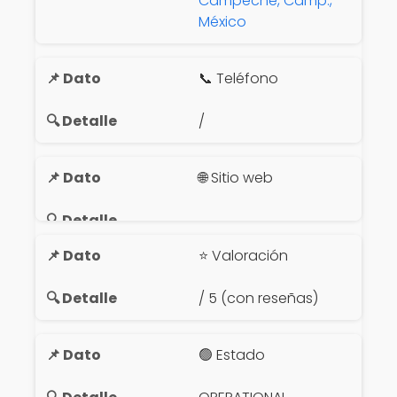
Campeche, Camp.,
México
📞 Teléfono
/
🌐 Sitio web
⭐ Valoración
/ 5 (con reseñas)
🟢 Estado