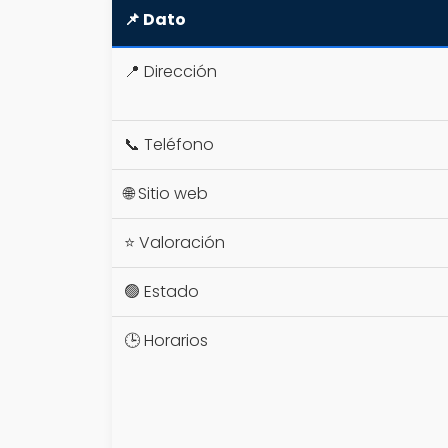
📌 Dato
📍 Dirección
📞 Teléfono
🌐 Sitio web
⭐ Valoración
🟢 Estado
🕒 Horarios