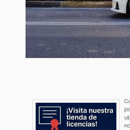
Cu
p
ub
no