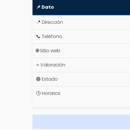
📌 Dato
📍 Dirección
📞 Teléfono
🌐 Sitio web
⭐ Valoración
🟢 Estado
🕒 Horarios