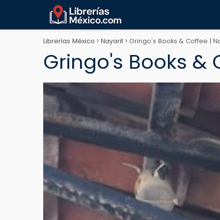
Librerías México
Nayarit
Gringo's Books & Coffee | N
Gringo's Books & 