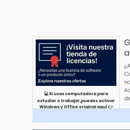
G
a
¿A
Co
no
Aq
💻 Si usas computadora para
de
estudiar o trabajar,puedes activar
Windows y Office original aquí 👉
Ver opciones