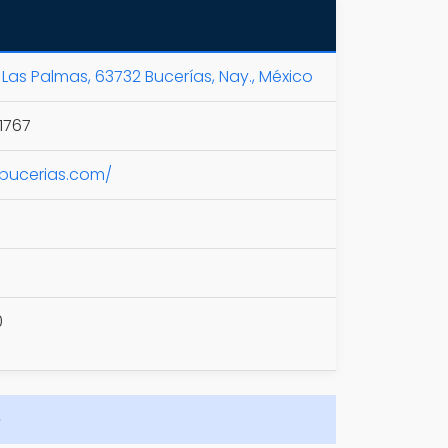
 Las Palmas, 63732 Bucerías, Nay., México
1767
-bucerias.com/
0
e