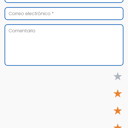
★
★
★
★