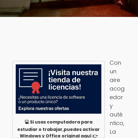
Con
un
aire
acog
edor
y
auté
💻 Si usas computadora para
ntico,
estudiar o trabajar,puedes activar
La
Windows y Office original aquí 👉