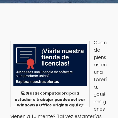
Cuan
do
piens
as en
una
librerí
a,
💻 Si usas computadora para
¿qué
estudiar o trabajar,puedes activar
imág
Windows y Office original aquí 👉
enes
Ver opciones
vienen a tu mente? Tal vez estanterías