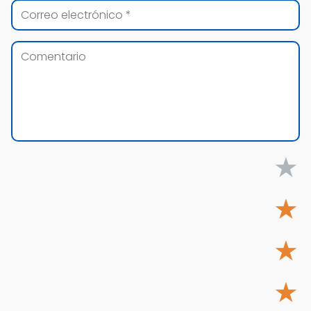
★
★
★
★