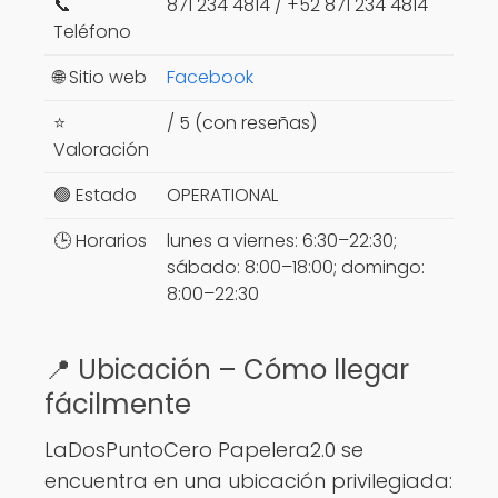
📞
871 234 4814 / +52 871 234 4814
Teléfono
🌐 Sitio web
Facebook
⭐
/ 5 (con reseñas)
Valoración
🟢 Estado
OPERATIONAL
🕒 Horarios
lunes a viernes: 6:30–22:30;
sábado: 8:00–18:00; domingo:
8:00–22:30
📍 Ubicación – Cómo llegar
fácilmente
LaDosPuntoCero Papelera2.0 se
encuentra en una ubicación privilegiada: