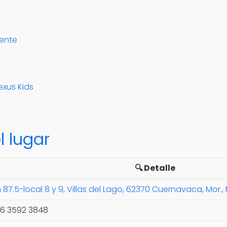
mente
exus Kids
l lugar
🔍 Detalle
7.5-local 8 y 9, Villas del Lago, 62370 Cuernavaca, Mor.,
56 3592 3848