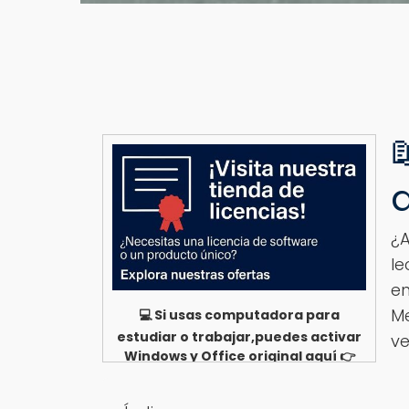

¿A
le
en
Me
💻 Si usas computadora para
estudiar o trabajar,puedes activar
ve
Windows y Office original aquí 👉
Ver opciones