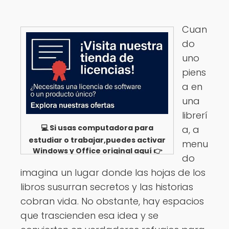
Cuan
do
uno
piens
a en
una
librerí
💻 Si usas computadora para
a, a
estudiar o trabajar,puedes activar
menu
Windows y Office original aquí 👉
do
Ver opciones
imagina un lugar donde las hojas de los
libros susurran secretos y las historias
cobran vida. No obstante, hay espacios
que trascienden esa idea y se