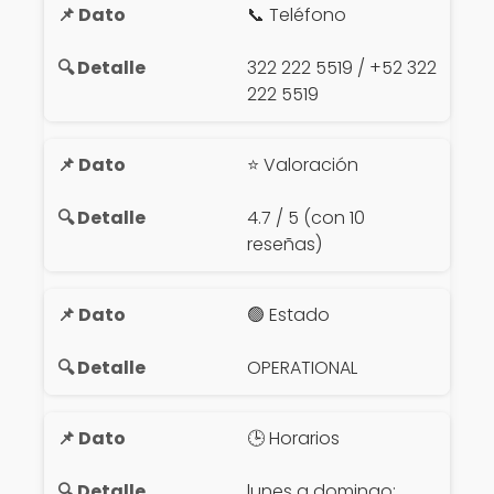
📞 Teléfono
322 222 5519 / +52 322
222 5519
⭐ Valoración
4.7 / 5 (con 10
reseñas)
🟢 Estado
OPERATIONAL
🕒 Horarios
lunes a domingo: