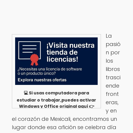
La
pasió
n por
los
libros
trasci
ende
💻 Si usas computadora para
front
estudiar o trabajar,puedes activar
eras,
Windows y Office original aquí 👉
y en
Ver opciones
el corazón de Mexicali, encontramos un
lugar donde esa afición se celebra día