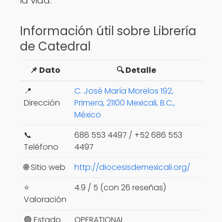
la vida.
Información útil sobre Librería
de Catedral
📌 Dato
🔍 Detalle
📍
C. José María Morelos 192,
Dirección
Primera, 21100 Mexicali, B.C.,
México
📞
686 553 4497 / +52 686 553
Teléfono
4497
🌐 Sitio web
http://diocesisdemexicali.org/
⭐
4.9 / 5 (con 26 reseñas)
Valoración
🟢 Estado
OPERATIONAL