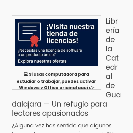
Libr
ería
de
la
Cat
edr
💻 Si usas computadora para
al
estudiar o trabajar,puedes activar
de
Windows y Office original aquí 👉
Gua
Ver opciones
dalajara — Un refugio para
lectores apasionados
¿Alguna vez has sentido que algunos