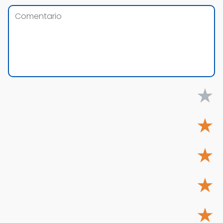
★
★
★
★
★