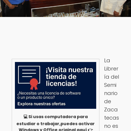
La
Librer
ía del
Semi
nario
de
Zaca
💻 Si usas computadora para
tecas
estudiar o trabajar,puedes activar
no es
Windows y Office original aquí 👉