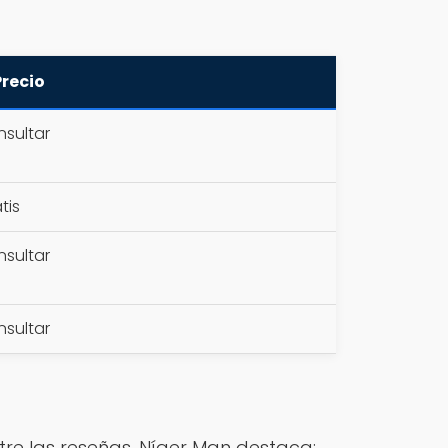
Precio
sultar
tis
sultar
sultar
tre las reseñas, Níger Man destaca: