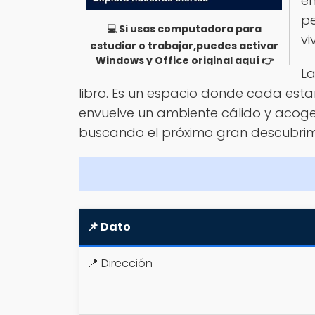
en
pe
💻 Si usas computadora para
vi
estudiar o trabajar,puedes activar
Windows y Office original aquí 👉
La
Ver opciones
libro. Es un espacio donde cada estan
envuelve un ambiente cálido y acoged
buscando el próximo gran descubrimie
📌 Dato
📍 Dirección