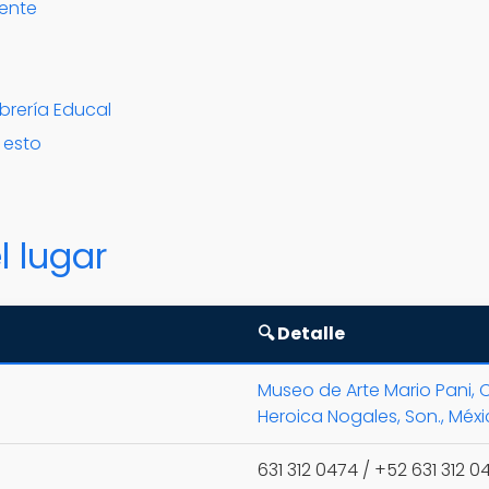
mente
ibrería Educal
a esto
l lugar
🔍 Detalle
Museo de Arte Mario Pani, C
Heroica Nogales, Son., Méx
631 312 0474 / +52 631 312 0