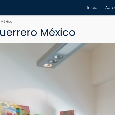
Inicio
Autor
o México
Guerrero México