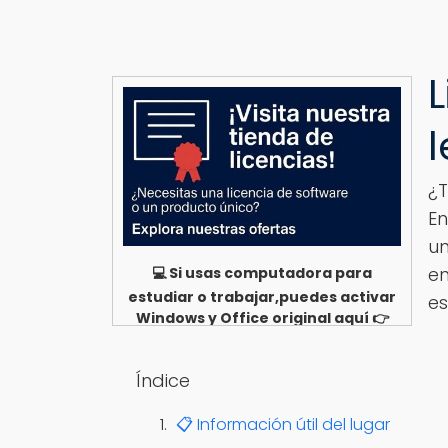
¿T
En
un
en
💻 Si usas computadora para
estudiar o trabajar,puedes activar
es
Windows y Office original aquí 👉
Ver opciones
Índice
📋 Información útil del lugar