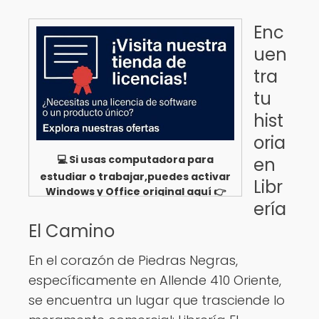
Enc
uen
tra
tu
hist
oria
💻 Si usas computadora para
en
estudiar o trabajar,puedes activar
Libr
Windows y Office original aquí 👉
ería
Ver opciones
El Camino
En el corazón de Piedras Negras,
específicamente en Allende 410 Oriente,
se encuentra un lugar que trasciende lo