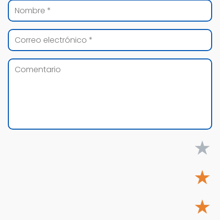
★
★
★