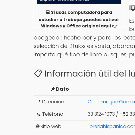

💻 Si usas computadora para
estudiar o trabajar,puedes activar
Es
Windows y Office original aquí 👉
bu
Ver opciones
acogedor, hecho por y para los lecto
selección de títulos es vasta, abarc
importa qué tipo de libro busques, p
📋 Información útil del l
📌 Dato
📍 Dirección
Calle Enrique Gonzál
📞 Teléfono
33 3124 1073 / +52 33
🌐 Sitio web
libreriahispanica.c