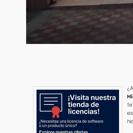
¿A
H
te
es
hi