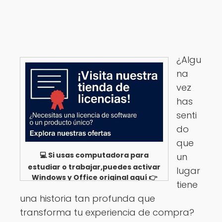
¿Algu
na
vez
has
senti
do
que
💻 Si usas computadora para
un
estudiar o trabajar,puedes activar
lugar
Windows y Office original aquí 👉
tiene
Ver opciones
una historia tan profunda que
transforma tu experiencia de compra?