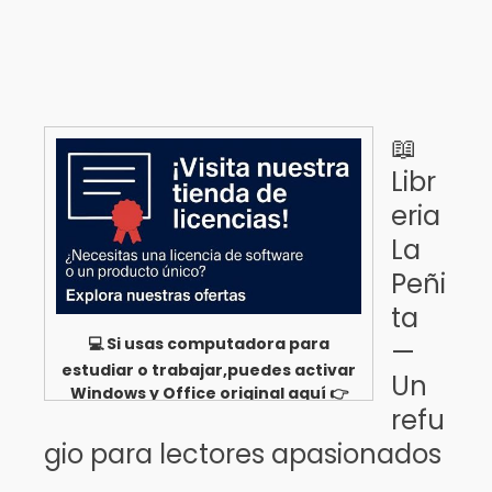
📖
Libr
eria
La
Peñi
ta
💻 Si usas computadora para
—
estudiar o trabajar,puedes activar
Un
Windows y Office original aquí 👉
refu
Ver opciones
gio para lectores apasionados