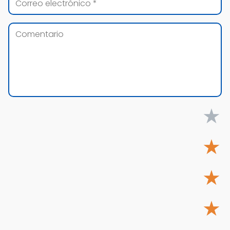
★
★
★
★