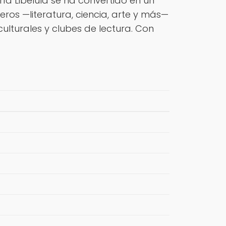
ería Libélula se ha convertido en un
eros —literatura, ciencia, arte y más—
ulturales y clubes de lectura. Con