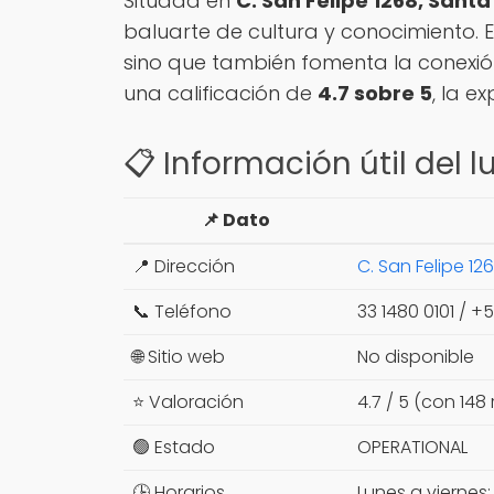
Situada en
C. San Felipe 1268, Sant
baluarte de cultura y conocimiento. E
sino que también fomenta la conexión
una calificación de
4.7 sobre 5
, la e
📋 Información útil del l
📌 Dato
📍 Dirección
C. San Felipe 12
📞 Teléfono
33 1480 0101 / +5
🌐 Sitio web
No disponible
⭐ Valoración
4.7 / 5 (con 148
🟢 Estado
OPERATIONAL
🕒 Horarios
Lunes a viernes: