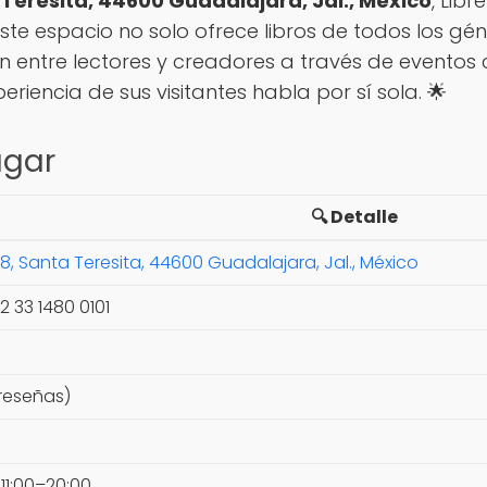
a Teresita, 44600 Guadalajara, Jal., México
, Libr
ste espacio no solo ofrece libros de todos los gén
 entre lectores y creadores a través de eventos c
xperiencia de sus visitantes habla por sí sola. 🌟
ugar
🔍 Detalle
68, Santa Teresita, 44600 Guadalajara, Jal., México
2 33 1480 0101
 reseñas)
 11:00–20:00