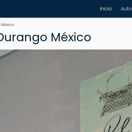
Inicio
Autor
o México
| Durango México