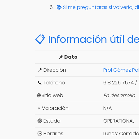
📚 Si me preguntaras si volvería, di
📋 Información útil de
📌 Dato
📍 Dirección
Prol Gómez Pal
📞 Teléfono
618 225 7574 /
🌐 Sitio web
En desarrollo
⭐ Valoración
N/A
🟢 Estado
OPERATIONAL
🕒 Horarios
Lunes: Cerrad