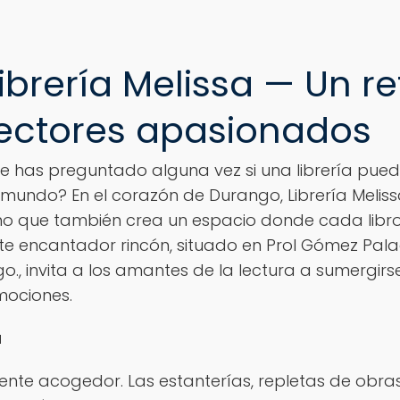
ibrería Melissa — Un r
lectores apasionados
e has preguntado alguna vez si una librería pue
 mundo? En el corazón de Durango, Librería Melis
no que también crea un espacio donde cada libro p
te encantador rincón, situado en Prol Gómez Palac
o., invita a los amantes de la lectura a sumergi
mociones.
a
iente acogedor. Las estanterías, repletas de obras