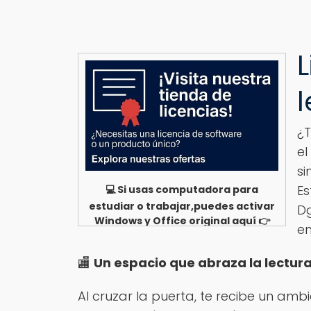
L
¿T
el
si
Es
💻 Si usas computadora para
estudiar o trabajar,puedes activar
Dg
Windows y Office original aquí 👉
e
Ver opciones
🏬
Un espacio que abraza la lectur
Al cruzar la puerta, te recibe un amb