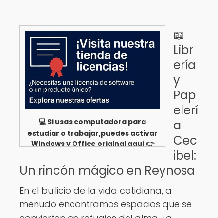
📖
Libr
ería
y
Pap
elerí
💻 Si usas computadora para
a
estudiar o trabajar,puedes activar
Cec
Windows y Office original aquí 👉
ibel:
Ver opciones
Un rincón mágico en Reynosa
En el bullicio de la vida cotidiana, a
menudo encontramos espacios que se
convierten en refugios del alma. La