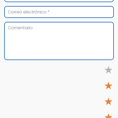
★
★
★
★