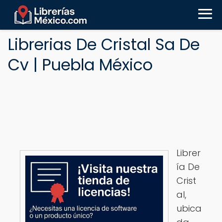
Librerias De Cristal Sa De
Cv | Puebla México
Librer
ía De
Crist
al,
ubica