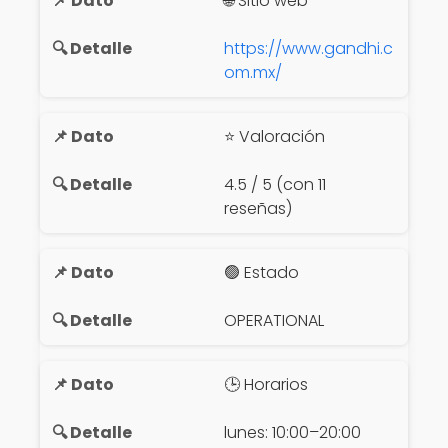
🌐 Sitio web
https://www.gandhi.c
om.mx/
⭐ Valoración
4.5 / 5 (con 11
reseñas)
🟢 Estado
OPERATIONAL
🕒 Horarios
lunes: 10:00–20:00