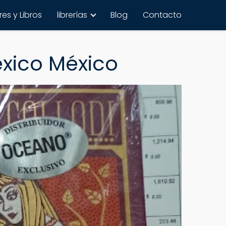
es y Libros
librerías
Blog
Contacto
éxico México