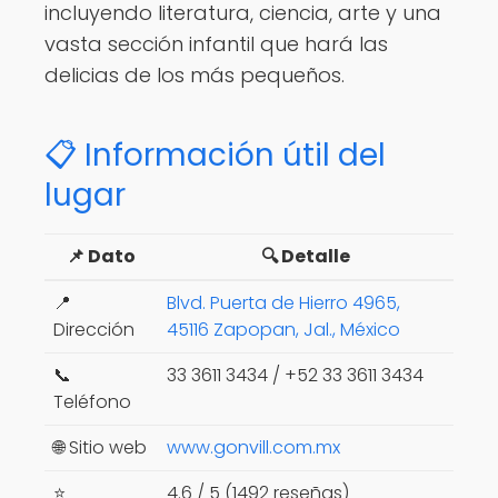
incluyendo literatura, ciencia, arte y una
vasta sección infantil que hará las
delicias de los más pequeños.
📋 Información útil del
lugar
📌 Dato
🔍 Detalle
📍
Blvd. Puerta de Hierro 4965,
Dirección
45116 Zapopan, Jal., México
📞
33 3611 3434 / +52 33 3611 3434
Teléfono
🌐 Sitio web
www.gonvill.com.mx
⭐
4.6 / 5 (1492 reseñas)