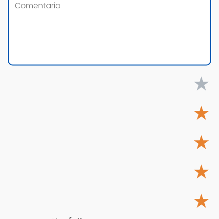
★
★
★
★
★