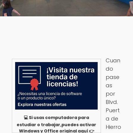
Cuan
do
pase
as
por
Blvd.
Puert
💻 Si usas computadora para
a de
estudiar o trabajar,puedes activar
Hierro
Windows y Office original aquí 👉