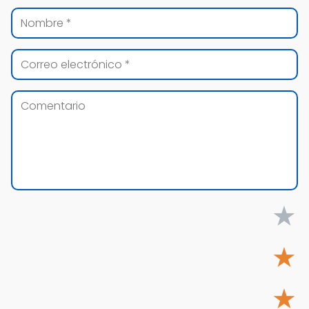
★
★
★