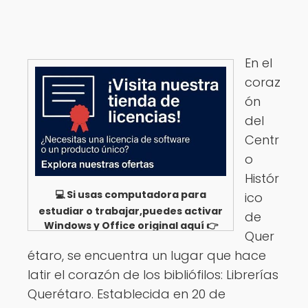
En el
coraz
ón
del
Centr
o
Histór
💻 Si usas computadora para
ico
estudiar o trabajar,puedes activar
de
Windows y Office original aquí 👉
Quer
Ver opciones
étaro, se encuentra un lugar que hace
latir el corazón de los bibliófilos: Librerías
Querétaro. Establecida en 20 de