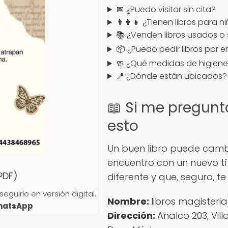
📅 ¿Puedo visitar sin cita?
👨‍👩‍👧 ¿Tienen libros para n
📚 ¿Venden libros usados o
📦 ¿Puedo pedir libros por 
🧼 ¿Qué medidas de higiene
📍 ¿Dónde están ubicados?
📖 Si me pregunta
esto
Un buen libro puede cambi
encuentro con un nuevo tí
(PDF)
diferente y que, seguro,
guirlo en versión digital.
Nombre:
libros magisteria
WhatsApp
Dirección:
Analco 203, Vil