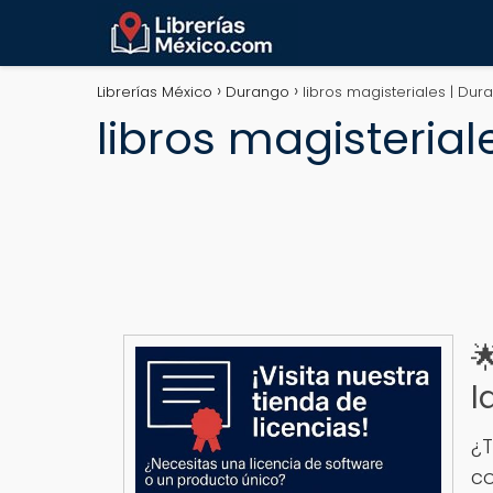
Librerías México
Durango
libros magisteriales | Du
libros magisteria

l
¿T
co