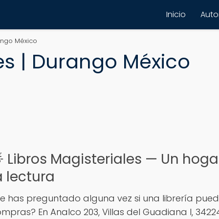
Inicio
Autor
rango México
les | Durango México
 Libros Magisteriales — Un hog
a lectura
e has preguntado alguna vez si una librería pue
mpras? En Analco 203, Villas del Guadiana I, 34224