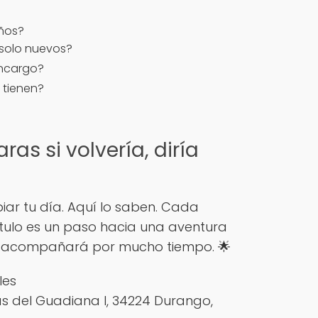
iños?
 solo nuevos?
encargo?
 tienen?
ras si volvería, diría
ar tu día. Aquí lo saben. Cada
tulo es un paso hacia una aventura
 te acompañará por mucho tiempo. 🌟
les
las del Guadiana I, 34224 Durango,