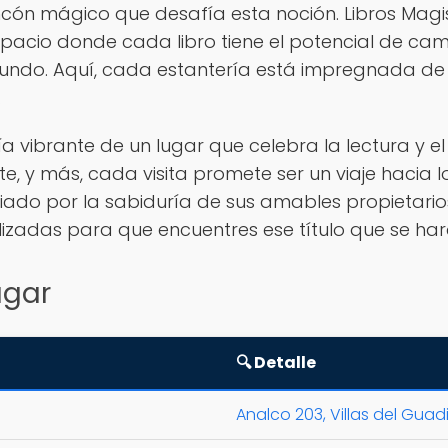
ncón mágico que desafía esta noción. Libros Magist
pacio donde cada libro tiene el potencial de cam
ndo. Aquí, cada estantería está impregnada de 
.
rgía vibrante de un lugar que celebra la lectura y 
rte, y más, cada visita promete ser un viaje haci
uiado por la sabiduría de sus amables propietario
zadas para que encuentres ese título que se hará
ugar
🔍 Detalle
Analco 203, Villas del Guad