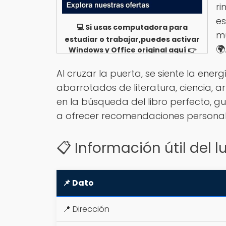
ri
es
💻 Si usas computadora para
mu
estudiar o trabajar,puedes activar
🌍
Windows y Office original aquí 👉
Ver opciones
Al cruzar la puerta, se siente la ene
abarrotados de literatura, ciencia, a
en la búsqueda del libro perfecto, g
a ofrecer recomendaciones personali
📋 Información útil del l
📌 Dato
📍 Dirección