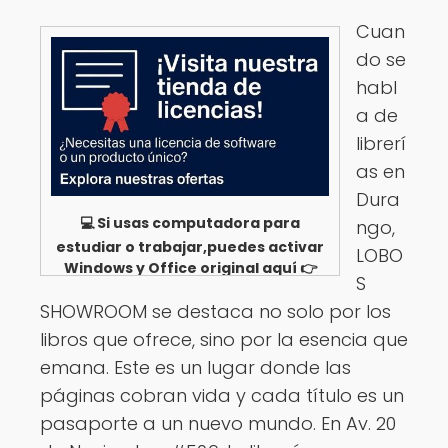
Cuan
do se
habl
a de
librerí
as en
Dura
💻 Si usas computadora para
ngo,
estudiar o trabajar,puedes activar
LOBO
Windows y Office original aquí 👉
S
Ver opciones
SHOWROOM se destaca no solo por los
libros que ofrece, sino por la esencia que
emana. Este es un lugar donde las
páginas cobran vida y cada título es un
pasaporte a un nuevo mundo. En Av. 20