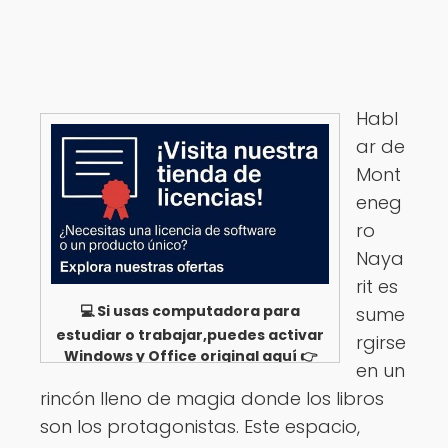
Habl
ar de
Mont
eneg
ro
Naya
rit es
💻 Si usas computadora para
sume
estudiar o trabajar,puedes activar
rgirse
Windows y Office original aquí 👉
en un
Ver opciones
rincón lleno de magia donde los libros
son los protagonistas. Este espacio,