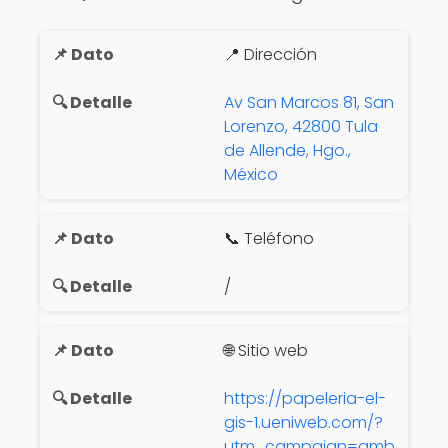
📍 Dirección
Av San Marcos 81, San
Lorenzo, 42800 Tula
de Allende, Hgo.,
México
📞 Teléfono
/
🌐 Sitio web
https://papeleria-el-
gis-1.ueniweb.com/?
utm_campaign=gmb