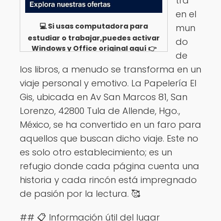
tra
en el
💻 Si usas computadora para
mun
estudiar o trabajar,puedes activar
do
Windows y Office original aquí 👉
de
Ver opciones
los libros, a menudo se transforma en un
viaje personal y emotivo. La Papelería El
Gis, ubicada en Av San Marcos 81, San
Lorenzo, 42800 Tula de Allende, Hgo.,
México, se ha convertido en un faro para
aquellos que buscan dicho viaje. Este no
es solo otro establecimiento; es un
refugio donde cada página cuenta una
historia y cada rincón está impregnado
de pasión por la lectura. 🥰
## 📋 Información útil del lugar