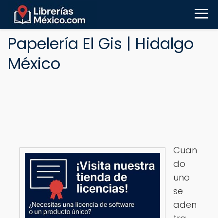
Papelería El Gis | Hidalgo
México
Cuan
do
uno
se
aden