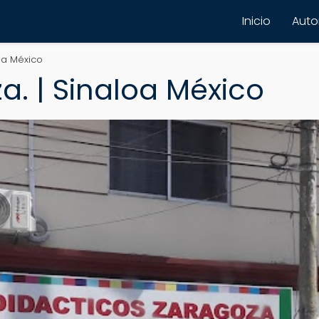
Inicio
Autor
oa México
a. | Sinaloa México