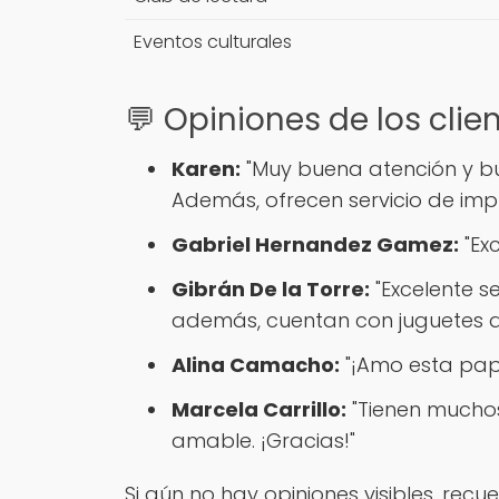
Eventos culturales
💬 Opiniones de los clie
Karen:
"Muy buena atención y bue
Además, ofrecen servicio de impr
Gabriel Hernandez Gamez:
"Exc
Gibrán De la Torre:
"Excelente s
además, cuentan con juguetes que
Alina Camacho:
"¡Amo esta pape
Marcela Carrillo:
"Tienen muchos
amable. ¡Gracias!"
Si aún no hay opiniones visibles, rec