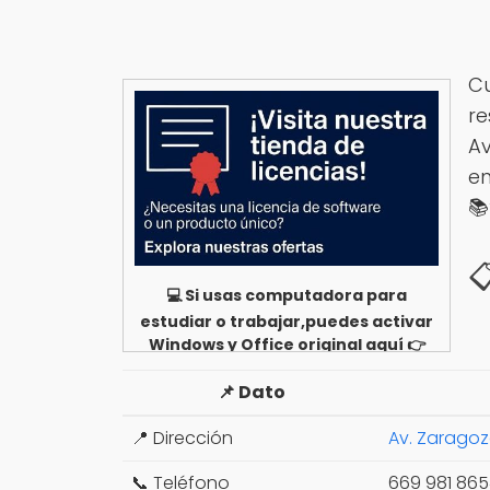
Cu
re
Av
en


💻 Si usas computadora para
estudiar o trabajar,puedes activar
Windows y Office original aquí 👉
Ver opciones
📌 Dato
📍 Dirección
Av. Zaragoz
📞 Teléfono
669 981 865