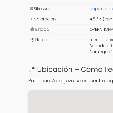
🌐 Sitio web
papeleriaz
⭐ Valoración
4.8 / 5 (con
🟢 Estado
OPERATIONA
🕒 Horarios
Lunes a vier
Sábados: 9:
Domingos: 1
📍 Ubicación – Cómo lle
Papelería Zaragoza se encuentra aquí: