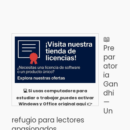
📖
Pre
par
ator
ia
Gan
💻 Si usas computadora para
dhi
estudiar o trabajar,puedes activar
—
Windows y Office original aquí 👉
Un
Ver opciones
refugio para lectores
apasionados