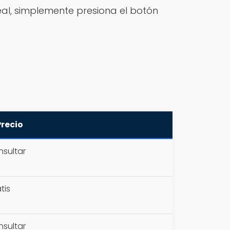
real, simplemente presiona el botón
Precio
sultar
tis
sultar