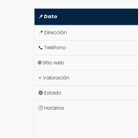
📌 Dato
📍 Dirección
📞 Teléfono
🌐 Sitio web
⭐ Valoración
🟢 Estado
🕒 Horarios