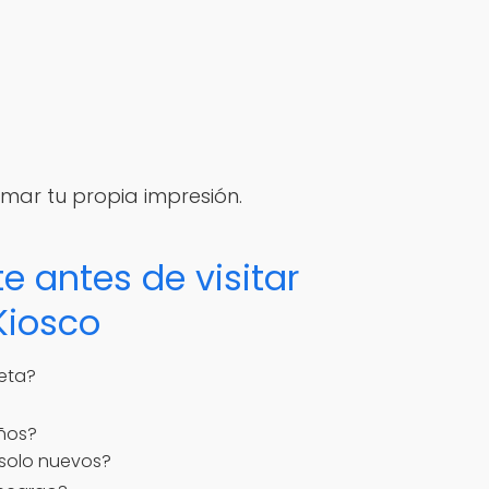
rmar tu propia impresión.
e antes de visitar
Kiosco
eta?
iños?
 solo nuevos?