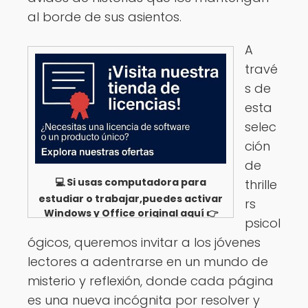
al borde de sus asientos.
A
travé
s de
esta
selec
ción
de
💻 Si usas computadora para
thrille
estudiar o trabajar,puedes activar
rs
Windows y Office original aquí 👉
psicol
Ver opciones
ógicos, queremos invitar a los jóvenes
lectores a adentrarse en un mundo de
misterio y reflexión, donde cada página
es una nueva incógnita por resolver y