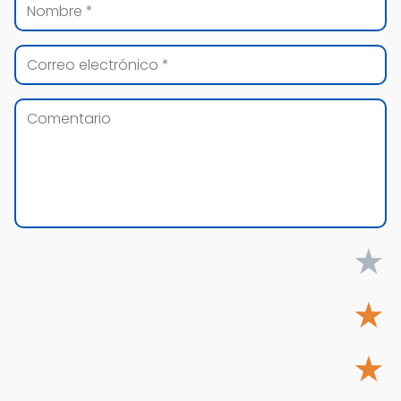
★
★
★