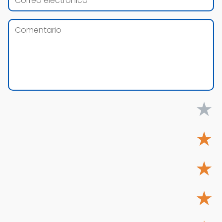
★
★
★
★