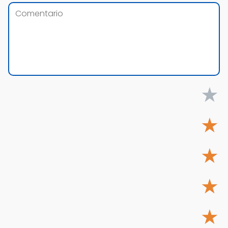
★
★
★
★
★