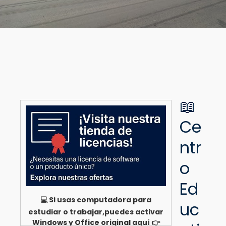
📖
Ce
ntr
o
Ed
💻 Si usas computadora para
uc
estudiar o trabajar,puedes activar
Windows y Office original aquí 👉