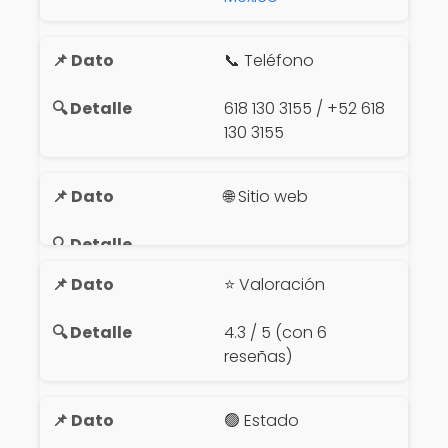
📞 Teléfono
618 130 3155 / +52 618
130 3155
🌐 Sitio web
⭐ Valoración
4.3 / 5 (con 6
reseñas)
🟢 Estado