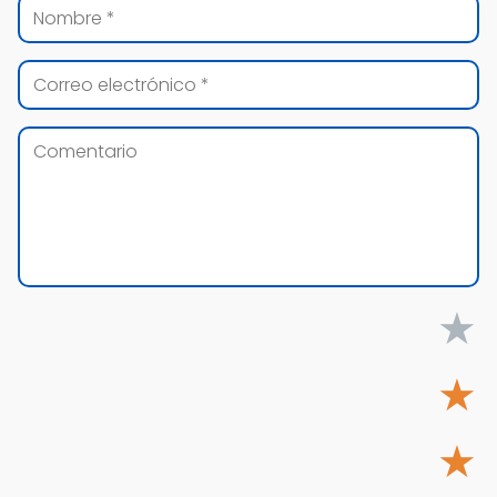
★
★
★