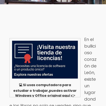
En el
bullici
oso
coraz
ón de
León,
existe
💻 Si usas computadora para
un
estudiar o trabajar,puedes activar
lugar
Windows y Office original aquí 👉
dond
Ver opciones
e los libros no solo se venden, sino que