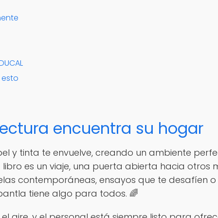
mente
 EDUCAL
a esto
 lectura encuentra su hogar
el y tinta te envuelve, creando un ambiente perf
 libro es un viaje, una puerta abierta hacia otro
las contemporáneas, ensayos que te desafíen o cu
antla tiene algo para todos. 🌈
n el aire, y el personal está siempre listo para of