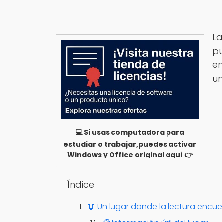
La
pu
en
un
💻 Si usas computadora para
estudiar o trabajar,puedes activar
Windows y Office original aquí 👉
Ver opciones
Índice
📖 Un lugar donde la lectura encu