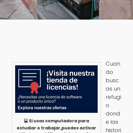
Cuan
do
busc
as un
refugi
o
dond
💻 Si usas computadora para
e las
estudiar o trabajar,puedes activar
histori