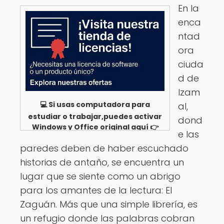
En la
enca
ntad
ora
ciuda
d de
Izam
💻 Si usas computadora para
al,
estudiar o trabajar,puedes activar
dond
Windows y Office original aquí 👉
e las
Ver opciones
paredes deben de haber escuchado
historias de antaño, se encuentra un
lugar que se siente como un abrigo
para los amantes de la lectura: El
Zaguán. Más que una simple librería, es
un refugio donde las palabras cobran