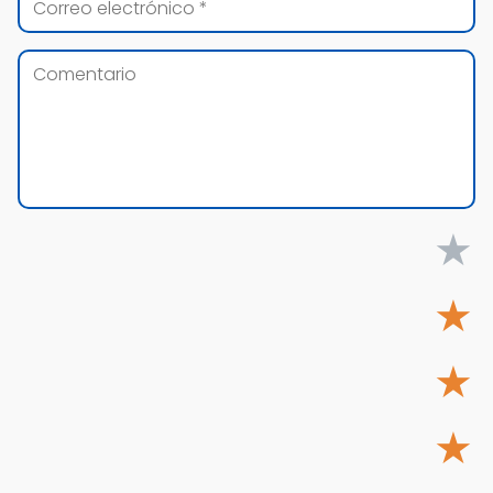
★
★
★
★