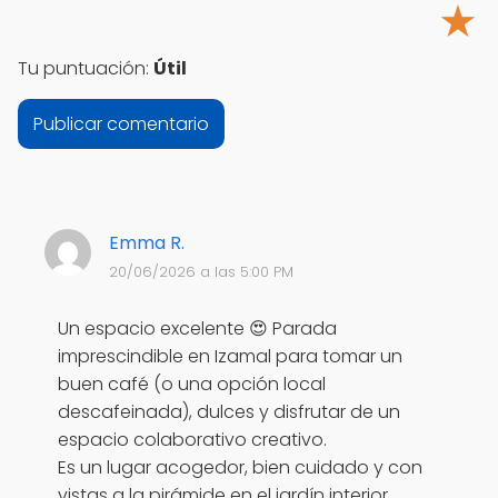
★
Tu puntuación:
Útil
Emma R.
20/06/2026 a las 5:00 PM
Un espacio excelente 😍 Parada
imprescindible en Izamal para tomar un
buen café (o una opción local
descafeinada), dulces y disfrutar de un
espacio colaborativo creativo.
Es un lugar acogedor, bien cuidado y con
vistas a la pirámide en el jardín interior.