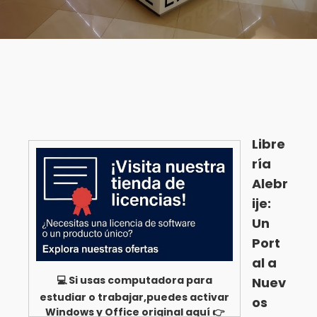
Libre
ría
Alebr
ije:
Un
Port
al a
💻 Si usas computadora para
Nuev
estudiar o trabajar,puedes activar
os
Windows y Office original aquí 👉